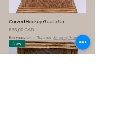
Carved Hockey Goalie Urn
Ціна
575,00 CAD
Без урахування Податок
|
Shipping Policy
New
Canadian HockeyPlayer Urn