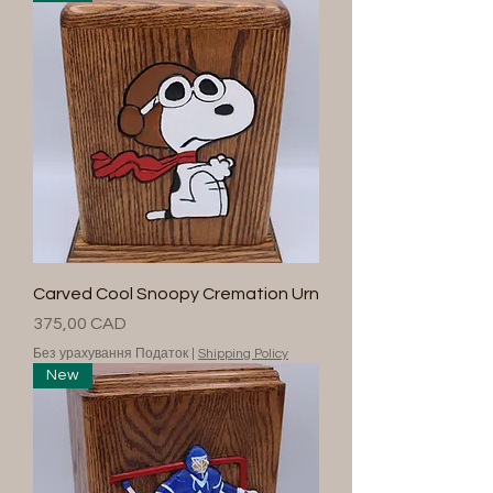
Carved Cool Snoopy Cremation Urn
Ціна
375,00 CAD
Без урахування Податок
|
Shipping Policy
New