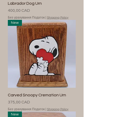
Labrador Dog Urn
Ціна
400,00 CAD
Без урахування Податок
|
Shipping Policy
New
Carved Snoopy Cremation Urn
Ціна
375,00 CAD
Без урахування Податок
|
Shipping Policy
New