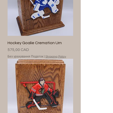
Hockey Goalie Cremation Urn
Ціна
575,00 CAD
Без урахування Податок
|
Shipping Policy