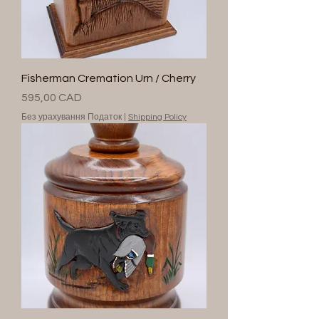
Fisherman Cremation Urn / Cherry
Ціна
595,00 CAD
Без урахування Податок
|
Shipping Policy