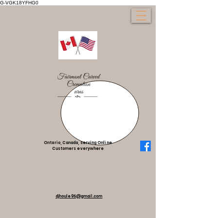
G-VGK18YFHG0
Ontario, Canada, serving Online
Customers everywhere
djhoule95@gmail.com