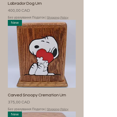
Labrador Dog Urn
Ціна
400,00 CAD
Без урахування Податок
|
Shipping Policy
New
Carved Snoopy Cremation Urn
Ціна
375,00 CAD
Без урахування Податок
|
Shipping Policy
New