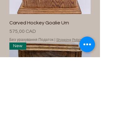
Carved Hockey Goalie Urn
Ціна
575,00 CAD
Без урахування Податок
|
Shipping Policy
New
Canadian HockeyPlayer Urn