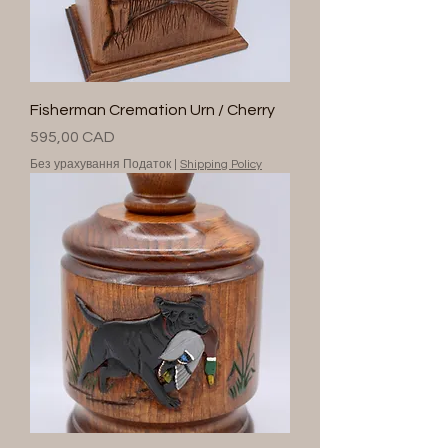
Fisherman Cremation Urn / Cherry
Ціна
595,00 CAD
Без урахування Податок
|
Shipping Policy