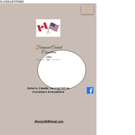
G-VGK18YFHG0
Ontario, Canada, serving Online
Customers everywhere
djhoule95@gmail.com