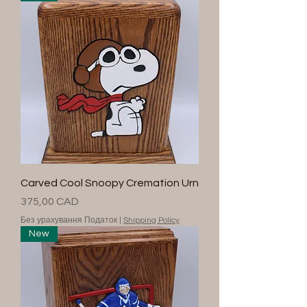
Carved Cool Snoopy Cremation Urn
Ціна
375,00 CAD
Без урахування Податок
|
Shipping Policy
New