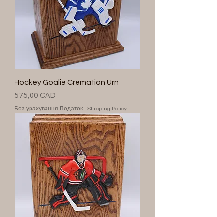
Hockey Goalie Cremation Urn
Ціна
575,00 CAD
Без урахування Податок
|
Shipping Policy